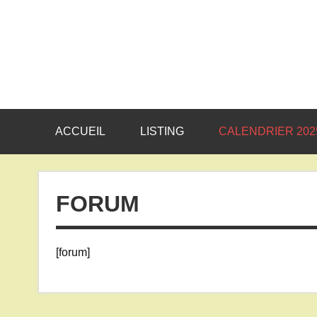
Skip
to
content
ACCUEIL
LISTING
CALENDRIER 202
FORUM
[forum]